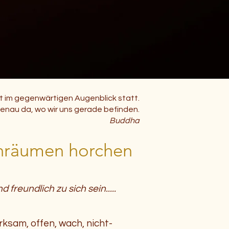
 im gegenwärtigen Augenblick statt.
genau da, wo wir uns gerade befinden.
Buddha
nräumen horchen
freundlich zu sich sein.....
ksam, offen, wach, nicht-