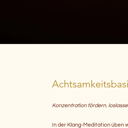
Achtsamkeitsbasi
Konzentration fördern. loslassen
In der Klang-Meditation üben w